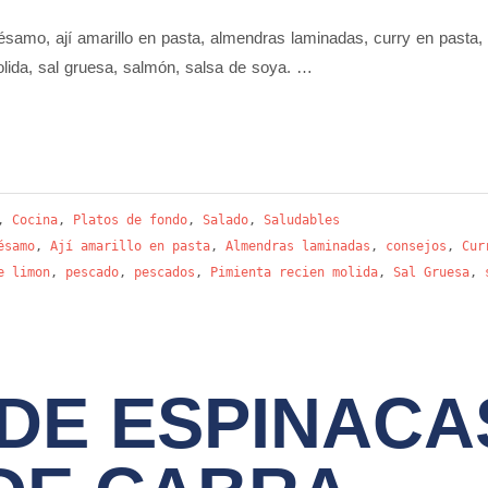
sésamo, ají amarillo en pasta, almendras laminadas, curry en pasta
olida, sal gruesa, salmón, salsa de soya. …
,
Cocina
,
Platos de fondo
,
Salado
,
Saludables
ésamo
,
Ají amarillo en pasta
,
Almendras laminadas
,
consejos
,
Cur
e limon
,
pescado
,
pescados
,
Pimienta recien molida
,
Sal Gruesa
,
 DE ESPINACA