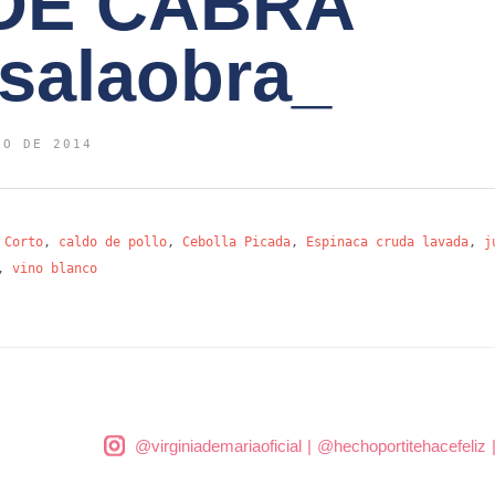
DE CABRA
alaobra_
IO DE 2014
 Corto
,
caldo de pollo
,
Cebolla Picada
,
Espinaca cruda lavada
,
j
,
vino blanco
@virginiademariaoficial
|
@hechoportitehacefeliz