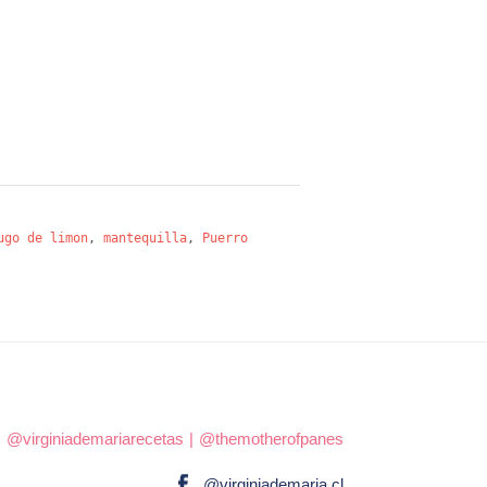
ugo de limon
,
mantequilla
,
Puerro
|
@virginiademariarecetas
|
@themotherofpanes
@virginiademaria.cl