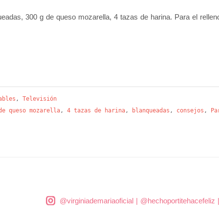
eadas, 300 g de queso mozarella, 4 tazas de harina. Para el rellen
ables
,
Televisión
de queso mozarella
,
4 tazas de harina
,
blanqueadas
,
consejos
,
Pa
@virginiademariaoficial
|
@hechoportitehacefeliz