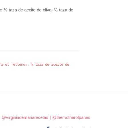
o: ½ taza de aceite de oliva, ½ taza de
ra el relleno:
,
½ taza de aceite de
|
@virginiademariarecetas
|
@themotherofpanes