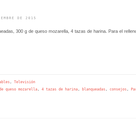
IEMBRE DE 2015
eadas, 300 g de queso mozarella, 4 tazas de harina. Para el rellen
ables
,
Televisión
de queso mozarella
,
4 tazas de harina
,
blanqueadas
,
consejos
,
Pa