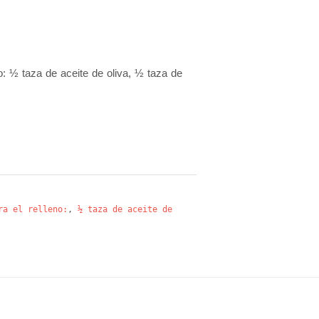
o: ½ taza de aceite de oliva, ½ taza de
ra el relleno:
,
½ taza de aceite de