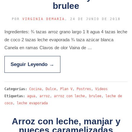
brulee
POR
VIRGINIA DEMARÍA
, 24 DE JUNIO DE 2018
Ingredientes: ¾ tazas arroz grano largo 1 lt agua 4 tazas leche
de coco 2 tazas leche evaporada ¾ taza azúcar blanca
Canela en ramas Clavos de olor Vaina de …
Seguir Leyendo
→
Categorías:
Cocina
,
Dulce
,
Plan V
,
Postres
,
Videos
Etiquetas:
agua
,
arroz
,
arroz con leche
,
brulee
,
leche de
coco
,
leche evaporada
Arroz con leche, manjar y
nueces caramelizadas