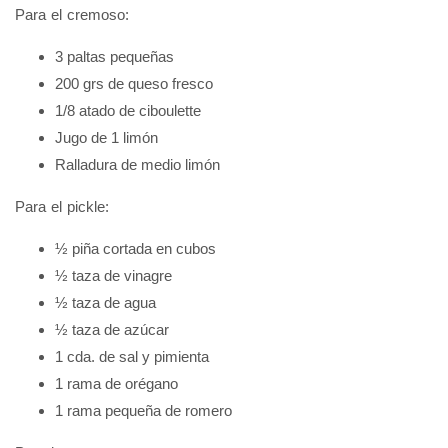
Para el cremoso:
3 paltas pequeñas
200 grs de queso fresco
1/8 atado de ciboulette
Jugo de 1 limón
Ralladura de medio limón
Para el pickle:
½ piña cortada en cubos
½ taza de vinagre
½ taza de agua
½ taza de azúcar
1 cda. de sal y pimienta
1 rama de orégano
1 rama pequeña de romero