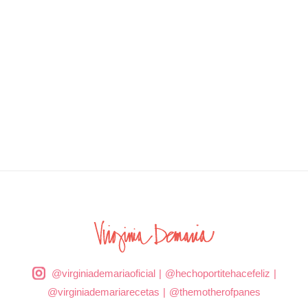
@virginiademariaoficial
|
@hechoportitehacefeliz
|
@virginiademariarecetas
|
@themotherofpanes