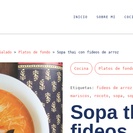
INICIO
SOBRE MI
COC
Salado
>
Platos de fondo
>
Sopa thai con fideos de arroz
Cocina
Platos de fond
Etiquetas:
fideos de arroz
mariscos
,
rocoto
,
sopa
,
so
Sopa t
fideos