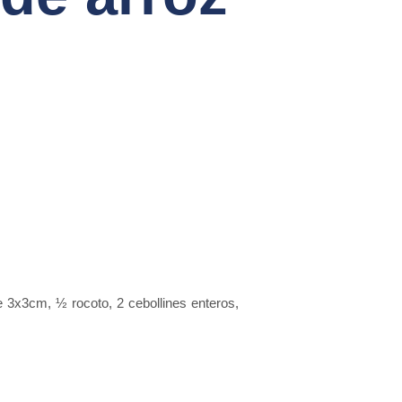
de 3x3cm
,
½ rocoto
,
2 cebollines enteros
,