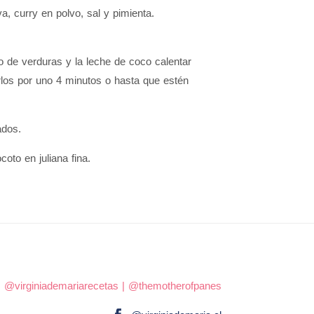
va, curry en polvo, sal y pimienta.
o de verduras y la leche de coco calentar
rlos por uno 4 minutos o hasta que estén
ados.
oto en juliana fina.
|
@virginiademariarecetas
|
@themotherofpanes