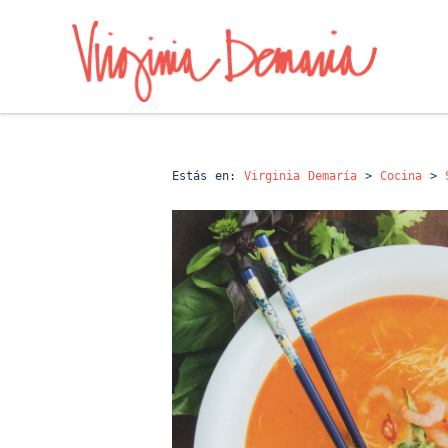
Estás en:
Virginia Demaría
>
Cocina
>