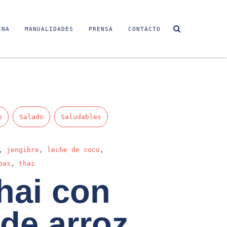
INA
MANUALIDADES
PRENSA
CONTACTO
o
Salado
Saludables
,
jengibre
,
leche de coco
,
pas
,
thai
hai con
 de arroz