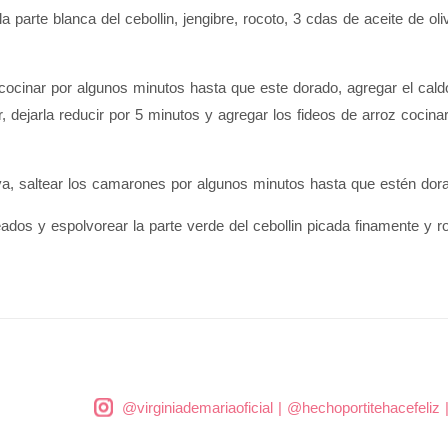
 parte blanca del cebollin, jengibre, rocoto, 3 cdas de aceite de oli
 cocinar por algunos minutos hasta que este dorado, agregar el cald
 dejarla reducir por 5 minutos y agregar los fideos de arroz cocina
liva, saltear los camarones por algunos minutos hasta que estén dor
dos y espolvorear la parte verde del cebollin picada finamente y roc
@virginiademariaoficial
|
@hechoportitehacefeliz