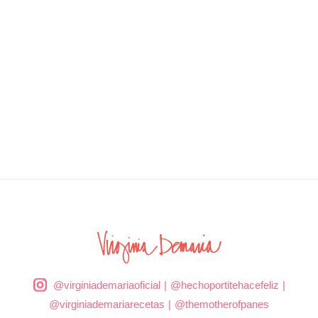
@virginiademariaoficial
|
@hechoportitehacefeliz
|
@virginiademariarecetas
|
@themotherofpanes