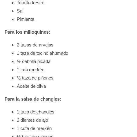
Tomillo fresco
Sal
Pimienta
Para los milloquines:
2 tazas de arvejas
1 taza de tocino ahumado
½ cebolla picada
1 cda merkén
½ taza de piñones
Aceite de oliva
Para la salsa de changles:
1 taza de changles
2 dientes de ajo
1 cdta de merkén
½ taza de piñones