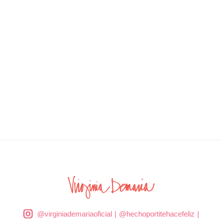
@virginiademariaoficial
|
@hechoportitehacefeliz
|