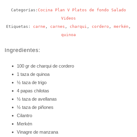
Categorías:
Cocina
Plan V
Platos de fondo
Salado
Videos
Etiquetas:
carne
,
carnes
,
charqui
,
cordero
,
merkén
,
quinoa
Ingredientes:
100 gr de charqui de cordero
1 taza de quinoa
½ taza de trigo
4 papas chilotas
½ taza de avellanas
½ taza de piñones
Cilantro
Merkén
Vinagre de manzana