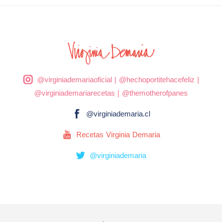
@virginiademariaoficial
|
@hechoportitehacefeliz
|
@virginiademariarecetas
|
@themotherofpanes
@virginiademaria.cl
Recetas Virginia Demaria
@virginiademaria