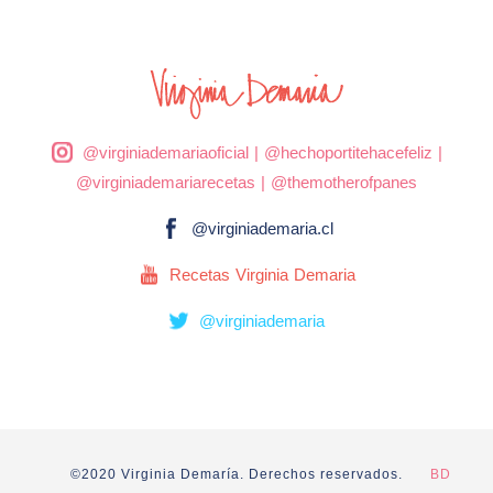
@virginiademariaoficial
|
@hechoportitehacefeliz
|
@virginiademariarecetas
|
@themotherofpanes
@virginiademaria.cl
Recetas Virginia Demaria
@virginiademaria
©2020 Virginia Demaría. Derechos reservados.
BD