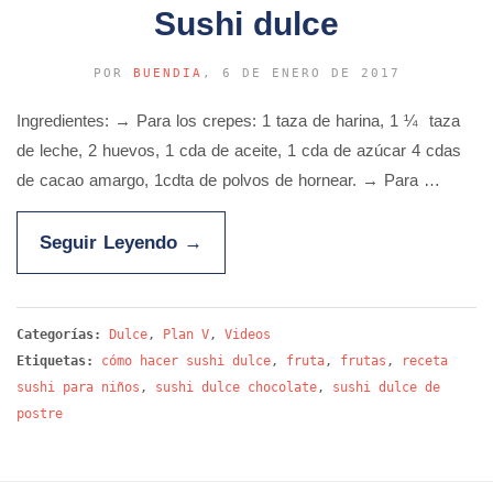
Sushi dulce
POR
BUENDIA
, 6 DE ENERO DE 2017
Ingredientes: → Para los crepes: 1 taza de harina, 1 ¼ taza
de leche, 2 huevos, 1 cda de aceite, 1 cda de azúcar 4 cdas
de cacao amargo, 1cdta de polvos de hornear. → Para …
Seguir Leyendo
→
Categorías:
Dulce
,
Plan V
,
Videos
Etiquetas:
cómo hacer sushi dulce
,
fruta
,
frutas
,
receta
sushi para niños
,
sushi dulce chocolate
,
sushi dulce de
postre