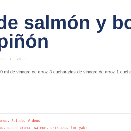
de salmón y 
piñón
LIO DE 2019
 50 ml de vinagre de arroz 3 cucharadas de vinagre de arroz 1 cuc
ondo
,
Salado
,
Videos
os
,
queso crema
,
salmon
,
sriracha
,
teriyaki