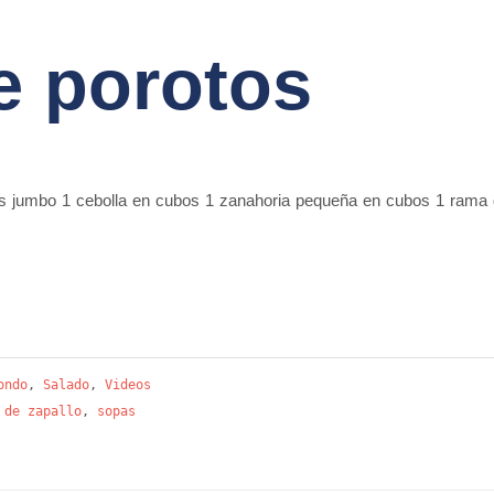
e porotos
7
os jumbo 1 cebolla en cubos 1 zanahoria pequeña en cubos 1 rama d
ondo
,
Salado
,
Videos
 de zapallo
,
sopas