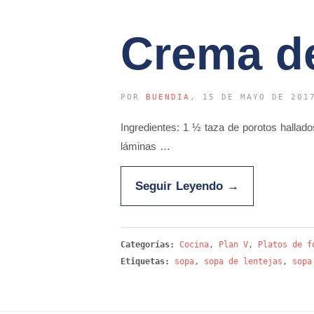
Crema d
POR
BUENDIA
, 15 DE MAYO DE 201
Ingredientes: 1 ½ taza de porotos hallad
láminas …
Seguir Leyendo
→
Categorías:
Cocina
,
Plan V
,
Platos de f
Etiquetas:
sopa
,
sopa de lentejas
,
sopa