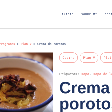
INICIO
SOBRE MI
COC
Programas
>
Plan V
>
Crema de porotos
Cocina
Plan V
Plat
Etiquetas:
sopa
,
sopa de l
Crema
poroto