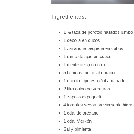
Ingredientes:
1 ½ taza de porotos hallados jumbo
1 cebolla en cubos
1 zanahoria pequeña en cubos
1 rama de apio en cubos
1 diente de ajo entero
5 láminas tocino ahumado
1 chorizo tipo español ahumado
2 litro caldo de verduras
1 zapallo espagueti
4 tomates secos previamente hidra
1 cda. de orégano
1 cda. Merkén
Sal y pimienta