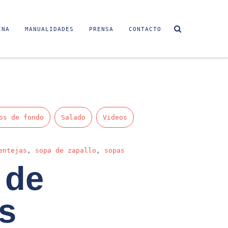
INA
MANUALIDADES
PRENSA
CONTACTO
os de fondo
Salado
Videos
entejas
,
sopa de zapallo
,
sopas
 de
s