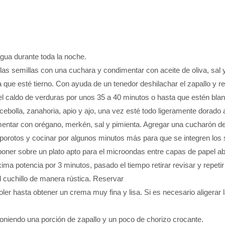
gua durante toda la noche.
ar las semillas con una cuchara y condimentar con aceite de oliva, sal
 que esté tierno. Con ayuda de un tenedor deshilachar el zapallo y re
el caldo de verduras por unos 35 a 40 minutos o hasta que estén blan
 cebolla, zanahoria, apio y ajo, una vez esté todo ligeramente dorado 
entar con orégano, merkén, sal y pimienta. Agregar una cucharón del
s porotos y cocinar por algunos minutos más para que se integren los
 poner sobre un plato apto para el microondas entre capas de papel ab
a potencia por 3 minutos, pasado el tiempo retirar revisar y repetir
l cuchillo de manera rústica. Reservar
moler hasta obtener un crema muy fina y lisa. Si es necesario aligera
poniendo una porción de zapallo y un poco de chorizo crocante.