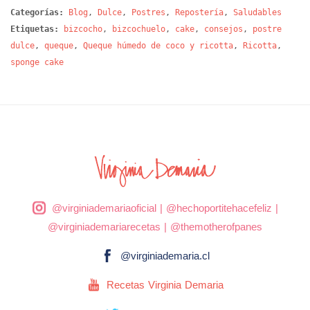
Categorías:
Blog
,
Dulce
,
Postres
,
Repostería
,
Saludables
Etiquetas:
bizcocho
,
bizcochuelo
,
cake
,
consejos
,
postre
dulce
,
queque
,
Queque húmedo de coco y ricotta
,
Ricotta
,
sponge cake
@virginiademariaoficial
|
@hechoportitehacefeliz
|
@virginiademariarecetas
|
@themotherofpanes
@virginiademaria.cl
Recetas Virginia Demaria