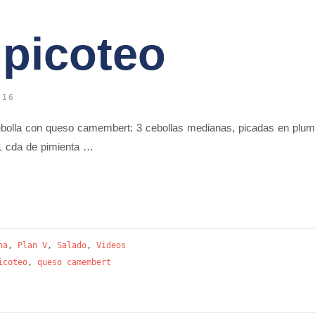
 picoteo
016
bolla con queso camembert: 3 cebollas medianas, picadas en pluma
 1 cda de pimienta …
na
,
Plan V
,
Salado
,
Videos
icoteo
,
queso camembert