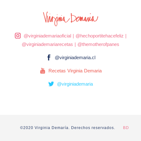
@virginiademariaoficial
|
@hechoportitehacefeliz
|
@virginiademariarecetas
|
@themotherofpanes
@virginiademaria.cl
Recetas Virginia Demaria
@virginiademaria
©2020 Virginia Demaría. Derechos reservados.
BD