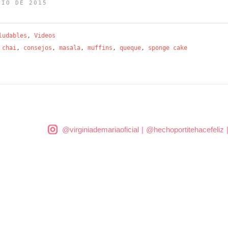
NIO DE 2015
ludables
,
Videos
,
chai
,
consejos
,
masala
,
muffins
,
queque
,
sponge cake
@virginiademariaoficial
|
@hechoportitehacefeliz