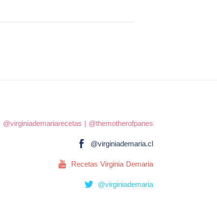
|
@virginiademariarecetas
|
@themotherofpanes
@virginiademaria.cl
Recetas Virginia Demaria
@virginiademaria