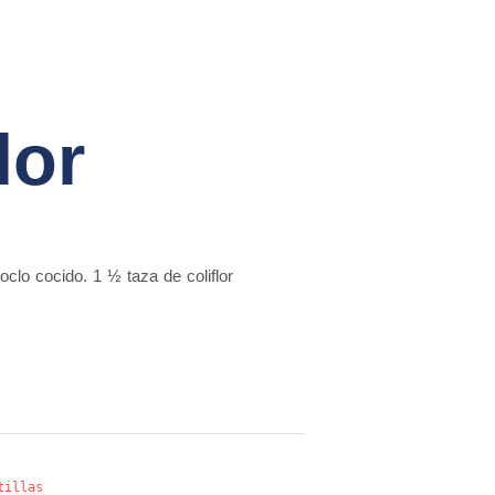
lor
lo cocido. 1 ½ taza de coliflor
tillas