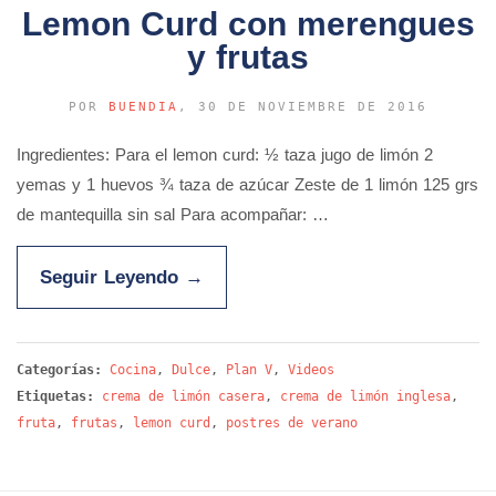
Lemon Curd con merengues
y frutas
POR
BUENDIA
, 30 DE NOVIEMBRE DE 2016
Ingredientes: Para el lemon curd: ½ taza jugo de limón 2
yemas y 1 huevos ¾ taza de azúcar Zeste de 1 limón 125 grs
de mantequilla sin sal Para acompañar: …
Seguir Leyendo
→
Categorías:
Cocina
,
Dulce
,
Plan V
,
Videos
Etiquetas:
crema de limón casera
,
crema de limón inglesa
,
fruta
,
frutas
,
lemon curd
,
postres de verano