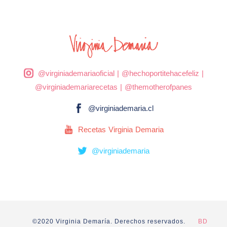
@virginiademariaoficial
|
@hechoportitehacefeliz
|
@virginiademariarecetas
|
@themotherofpanes
@virginiademaria.cl
Recetas Virginia Demaria
@virginiademaria
©2020 Virginia Demaría. Derechos reservados.
BD