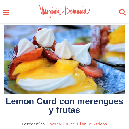
Lemon Curd con merengues
y frutas
Categorías:
Cocina
Dulce
Plan V
Videos