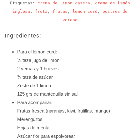
Etiquetas:
crema de limón casera
,
crema de limón
inglesa
,
fruta
,
frutas
,
lemon curd
,
postres de
verano
Ingredientes:
Para el lemon curd:
½ taza jugo de limón
2 yemas y 1 huevos
¾ taza de azúcar
Zeste de 1 limón
125 grs de mantequilla sin sal
Para acompañar:
Frutas fresca (naranjas, kiwi, frutillas, mango)
Merenguitos
Hojas de menta
Azúcar flor para espolvorear