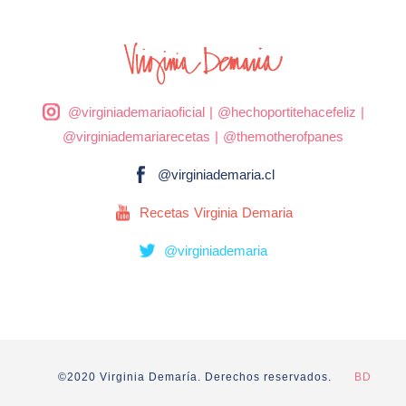
@virginiademariaoficial
|
@hechoportitehacefeliz
|
@virginiademariarecetas
|
@themotherofpanes
@virginiademaria.cl
Recetas Virginia Demaria
@virginiademaria
©2020 Virginia Demaría. Derechos reservados.
BD