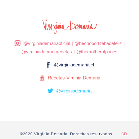
@virginiademariaoficial
|
@hechoportitehacefeliz
|
@virginiademariarecetas
|
@themotherofpanes
@virginiademaria.cl
Recetas Virginia Demaria
@virginiademaria
©2020 Virginia Demaría. Derechos reservados.
BD