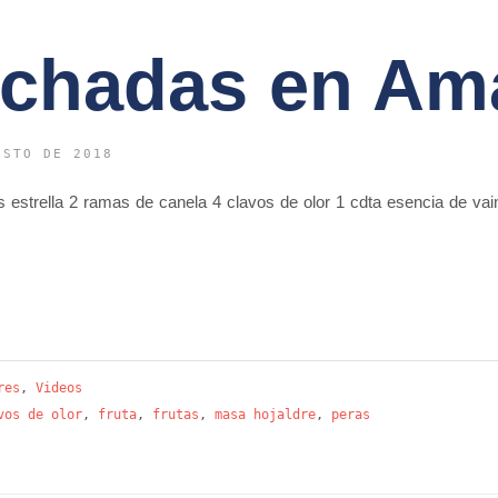
chadas en Am
OSTO DE 2018
s estrella 2 ramas de canela 4 clavos de olor 1 cdta esencia de vain
res
,
Videos
vos de olor
,
fruta
,
frutas
,
masa hojaldre
,
peras