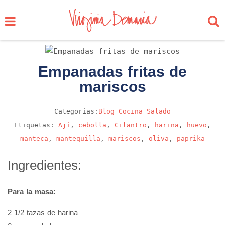
Empanadas fritas de
mariscos
Categorías:
Blog
Cocina
Salado
Etiquetas:
Ají
,
cebolla
,
Cilantro
,
harina
,
huevo
,
manteca
,
mantequilla
,
mariscos
,
oliva
,
paprika
Ingredientes:
Para la masa:
2 1/2 tazas de harina