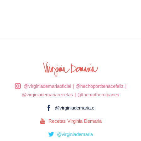
@virginiademariaoficial
|
@hechoportitehacefeliz
|
@virginiademariarecetas
|
@themotherofpanes
@virginiademaria.cl
Recetas Virginia Demaria
@virginiademaria