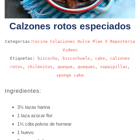
Calzones rotos especiados
Categorías:
Cocina
Colaciones
Dulce
Plan V
Repostería
Videos
Etiquetas:
bizcocho
,
bizcochuelo
,
cake
,
calzones
rotos
,
chilenitos
,
queque
,
queques
,
sopaipillas
,
sponge cake
Ingredientes:
3½ tazas harina
1 taza azúcar flor
1½ cdta polvos de hornear
1 huevo