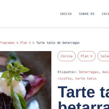
INICIO
SOBRE MI
COC
Programas
>
Plan V
>
Tarte tatin de betarragas
Cocina
Plan V
Sala
Etiquetas:
betarragas
,
mas
ricotta
,
tarte tatin
Tarte t
betarr