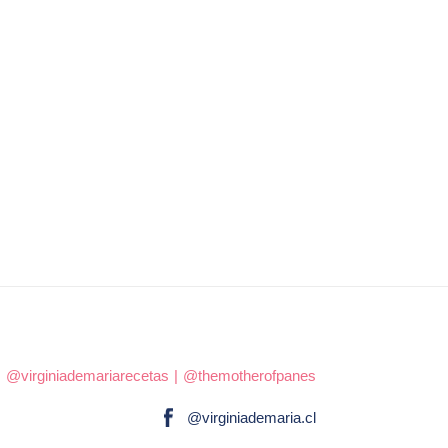
|
@virginiademariarecetas
|
@themotherofpanes
@virginiademaria.cl