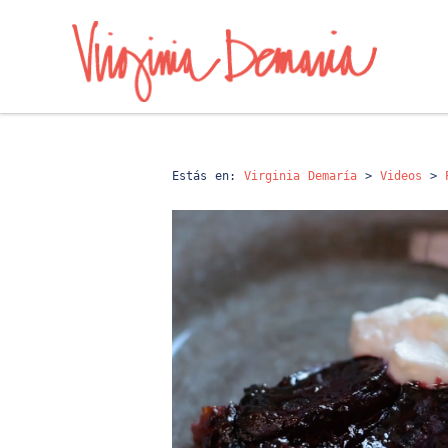
Estás en:
Virginia Demaría
>
Videos
>