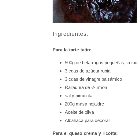
Ingredientes:
Para la tarte tatin:
500g de betarragas pequeñas, coci
3 cdas de azúcar rubia
3 cdas de vinagre balsámico
Ralladura de ½ limón
sal y pimienta
200g masa hojaldre
Aceite de oliva
Albahaca para decorar
Para el queso crema y ricotta: