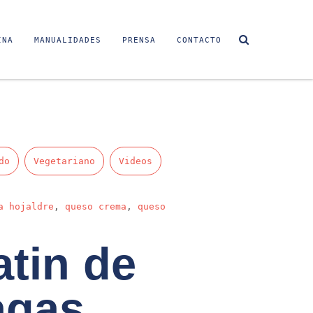
INA
MANUALIDADES
PRENSA
CONTACTO
do
Vegetariano
Videos
a hojaldre
,
queso crema
,
queso
atin de
agas