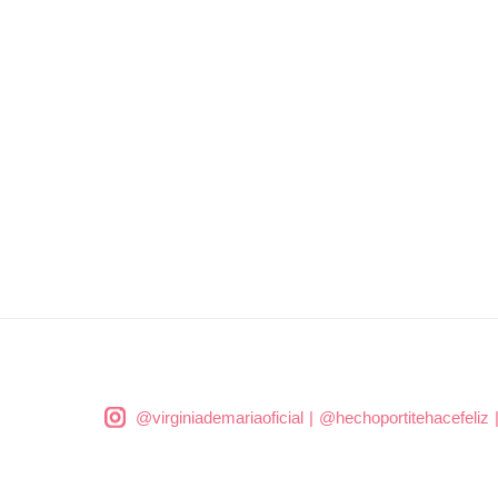
@virginiademariaoficial
|
@hechoportitehacefeliz