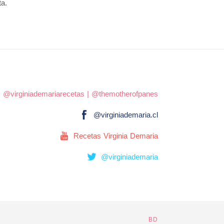
ta.
|
@virginiademariarecetas
|
@themotherofpanes
@virginiademaria.cl
Recetas Virginia Demaria
@virginiademaria
BD