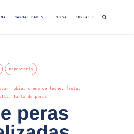
INA
MANUALIDADES
PRENSA
CONTACTO
Repostería
ucar rubia
,
crema de leche
,
fruta
,
otta
,
tarta de peras
de peras
lizadas