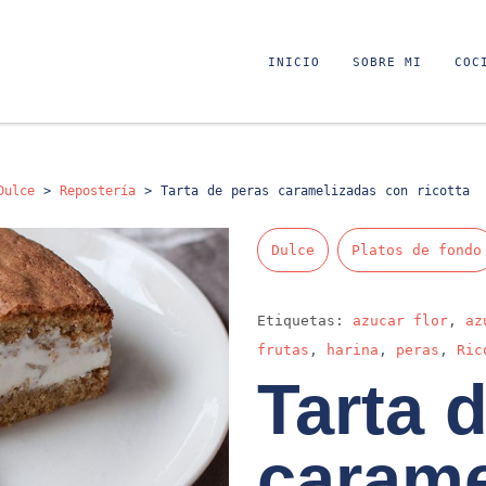
INICIO
SOBRE MI
COC
Dulce
>
Repostería
>
Tarta de peras caramelizadas con ricotta
Dulce
Platos de fondo
Etiquetas:
azucar flor
,
az
frutas
,
harina
,
peras
,
Ric
Tarta 
carame