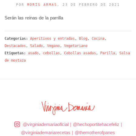
POR
MORIS ARMAS
, 23 DE FEBRERO DE 2021
Serán las reinas de la parrilla
Categorías:
Aperitivos y entradas
,
Blog
,
Cocina
,
Destacados
,
Salado
,
Vegano
,
Vegetariano
Etiquetas:
asado
,
cebollas
,
Cebollas asadas
,
Parilla
,
Salsa
de mostaza
@virginiademariaoficial
|
@hechoportitehacefeliz
|
@virginiademariarecetas
|
@themotherofpanes