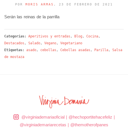
POR
MORIS ARMAS
, 23 DE FEBRERO DE 2021
Serán las reinas de la parrilla
Categorías:
Aperitivos y entradas
,
Blog
,
Cocina
,
Destacados
,
Salado
,
Vegano
,
Vegetariano
Etiquetas:
asado
,
cebollas
,
Cebollas asadas
,
Parilla
,
Salsa
de mostaza
@virginiademariaoficial
|
@hechoportitehacefeliz
|
@virginiademariarecetas
|
@themotherofpanes