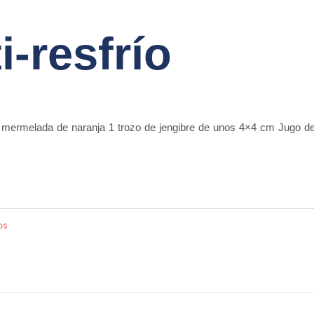
i-resfrío
7
mermelada de naranja 1 trozo de jengibre de unos 4×4 cm Jugo de
os