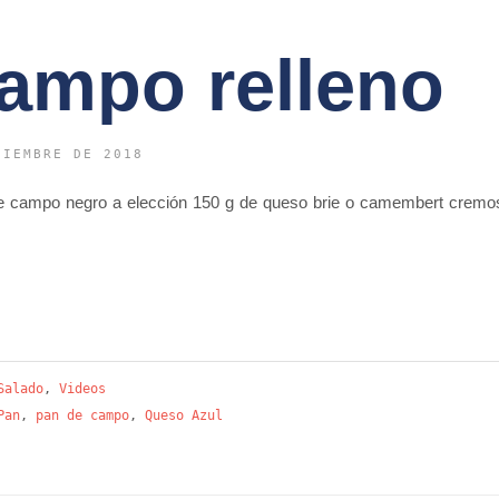
ampo relleno
CIEMBRE DE 2018
n de campo negro a elección 150 g de queso brie o camembert crem
Salado
,
Videos
Pan
,
pan de campo
,
Queso Azul