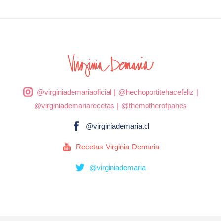
@virginiademariaoficial
|
@hechoportitehacefeliz
|
@virginiademariarecetas
|
@themotherofpanes
@virginiademaria.cl
Recetas Virginia Demaria
@virginiademaria