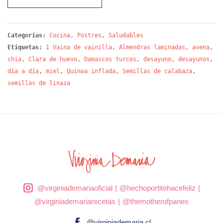
Categorías:
Cocina
,
Postres
,
Saludables
Etiquetas:
1 Vaina de vainilla
,
Almendras laminadas
,
avena
,
chia
,
Clara de huevo
,
Damascos turcos
,
desayuno
,
desayunos
,
día a día
,
miel
,
Quinoa inflada
,
Semillas de calabaza
,
semillas de linaza
@virginiademariaoficial
|
@hechoportitehacefeliz
|
@virginiademariarecetas
|
@themotherofpanes
@virginiademaria.cl