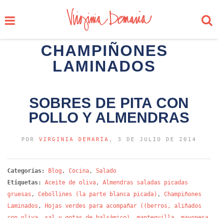
CHAMPIÑONES
LAMINADOS
SOBRES DE PITA CON
POLLO Y ALMENDRAS
POR
VIRGINIA DEMARÍA
, 3 DE JULIO DE 2014
Categorías:
Blog
,
Cocina
,
Salado
Etiquetas:
Aceite de oliva
,
Almendras saladas picadas
gruesas
,
Cebollines (la parte blanca picada)
,
Champiñones
Laminados
,
Hojas verdes para acompañar ((berros, aliñados
con oliva, sal y gotas de balsámico)
,
mantequilla
,
mayonesa