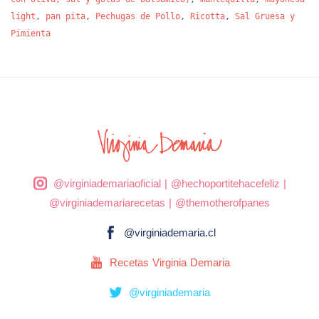
light
,
pan pita
,
Pechugas de Pollo
,
Ricotta
,
Sal Gruesa y
Pimienta
@virginiademariaoficial
|
@hechoportitehacefeliz
|
@virginiademariarecetas
|
@themotherofpanes
@virginiademaria.cl
Recetas Virginia Demaria
@virginiademaria