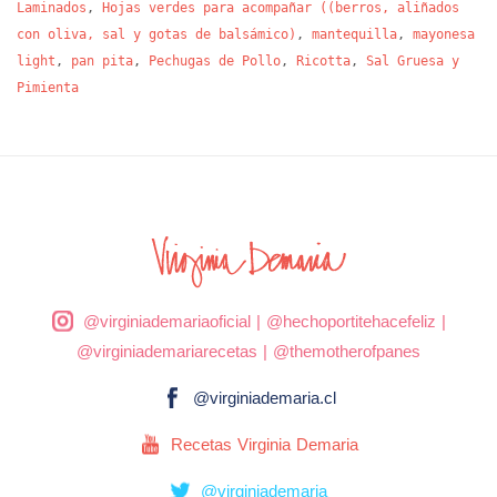
Laminados
,
Hojas verdes para acompañar ((berros, aliñados
con oliva, sal y gotas de balsámico)
,
mantequilla
,
mayonesa
light
,
pan pita
,
Pechugas de Pollo
,
Ricotta
,
Sal Gruesa y
Pimienta
@virginiademariaoficial
|
@hechoportitehacefeliz
|
@virginiademariarecetas
|
@themotherofpanes
@virginiademaria.cl
Recetas Virginia Demaria
@virginiademaria