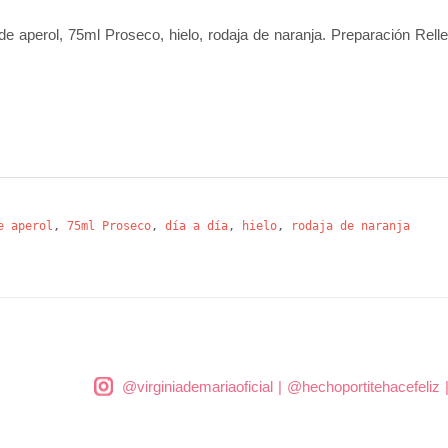
e aperol, 75ml Proseco, hielo, rodaja de naranja. Preparación Rell
e aperol
,
75ml Proseco
,
día a día
,
hielo
,
rodaja de naranja
@virginiademariaoficial
|
@hechoportitehacefeliz