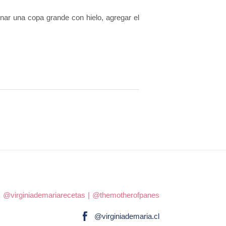
enar una copa grande con hielo, agregar el
|
@virginiademariarecetas
|
@themotherofpanes
@virginiademaria.cl