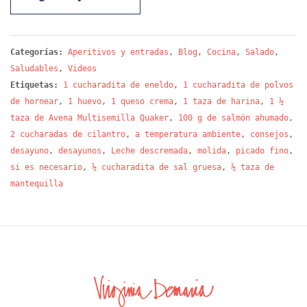
Categorías:
Aperitivos y entradas
,
Blog
,
Cocina
,
Salado
,
Saludables
,
Videos
Etiquetas:
1 cucharadita de eneldo
,
1 cucharadita de polvos
de hornear
,
1 huevo
,
1 queso crema
,
1 taza de harina
,
1 ½
taza de Avena Multisemilla Quaker
,
100 g de salmón ahumado
,
2 cucharadas de cilantro
,
a temperatura ambiente
,
consejos
,
desayuno
,
desayunos
,
Leche descremada
,
molida
,
picado fino
,
si es necesario
,
½ cucharadita de sal gruesa
,
½ taza de
mantequilla