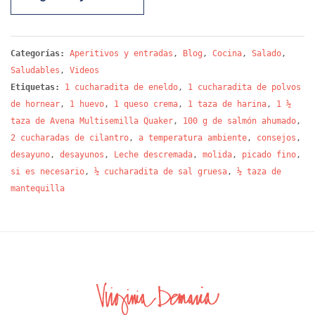
Categorías:
Aperitivos y entradas
,
Blog
,
Cocina
,
Salado
,
Saludables
,
Videos
Etiquetas:
1 cucharadita de eneldo
,
1 cucharadita de polvos
de hornear
,
1 huevo
,
1 queso crema
,
1 taza de harina
,
1 ½
taza de Avena Multisemilla Quaker
,
100 g de salmón ahumado
,
2 cucharadas de cilantro
,
a temperatura ambiente
,
consejos
,
desayuno
,
desayunos
,
Leche descremada
,
molida
,
picado fino
,
si es necesario
,
½ cucharadita de sal gruesa
,
½ taza de
mantequilla