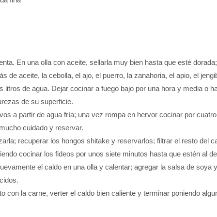
nta. En una olla con aceite, sellarla muy bien hasta que esté dorada; 
de aceite, la cebolla, el ajo, el puerro, la zanahoria, el apio, el jeng
s litros de agua. Dejar cocinar a fuego bajo por una hora y media o h
urezas de su superficie.
os a partir de agua fría; una vez rompa en hervor cocinar por cuatro
n mucho cuidado y reservar.
rla; recuperar los hongos shitake y reservarlos; filtrar el resto del c
endo cocinar los fideos por unos siete minutos hasta que estén al den
uevamente el caldo en una olla y calentar; agregar la salsa de soya 
cidos.
to con la carne, verter el caldo bien caliente y terminar poniendo algu