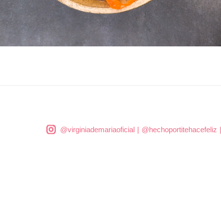
@virginiademariaoficial
|
@hechoportitehacefeliz