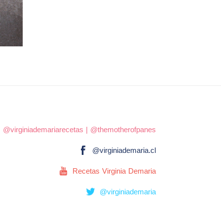
|
@virginiademariarecetas
|
@themotherofpanes
@virginiademaria.cl
Recetas Virginia Demaria
@virginiademaria