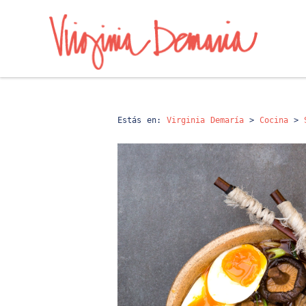
Estás en:
Virginia Demaría
>
Cocina
>