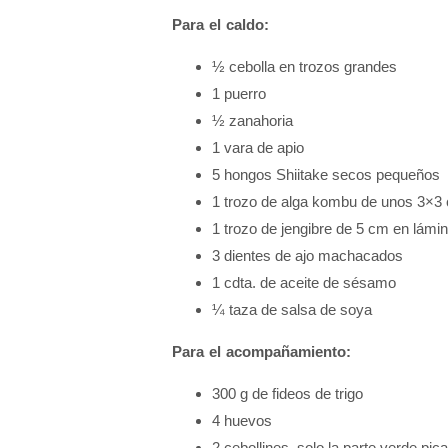
Para el caldo:
½ cebolla en trozos grandes
1 puerro
½ zanahoria
1 vara de apio
5 hongos Shiitake secos pequeños
1 trozo de alga kombu de unos 3×3
1 trozo de jengibre de 5 cm en lámi
3 dientes de ajo machacados
1 cdta. de aceite de sésamo
¼ taza de salsa de soya
Para el acompañamiento:
300 g de fideos de trigo
4 huevos
2 cebollines, solo la parte verde pica