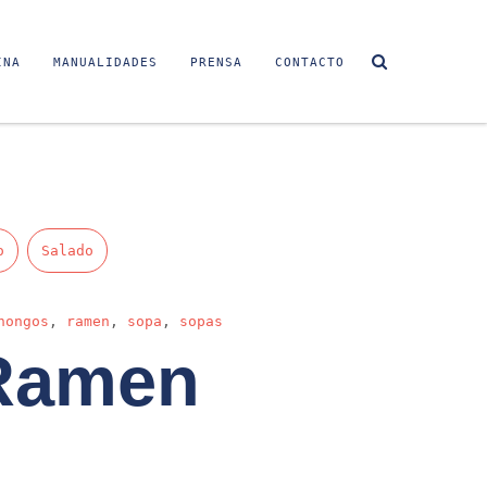
INA
MANUALIDADES
PRENSA
CONTACTO
o
Salado
hongos
,
ramen
,
sopa
,
sopas
Ramen