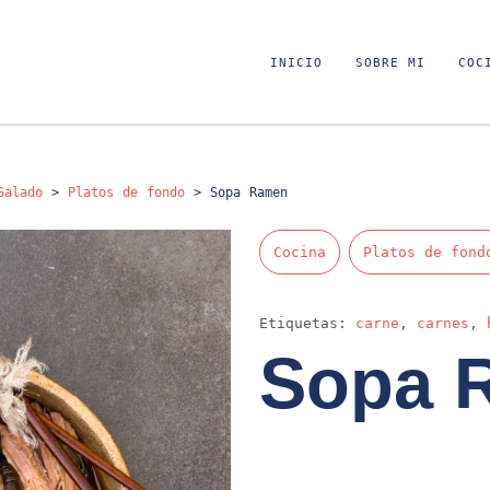
INICIO
SOBRE MI
COC
Salado
>
Platos de fondo
>
Sopa Ramen
Cocina
Platos de fond
Etiquetas:
carne
,
carnes
,
Sopa 