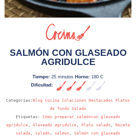
Sin video
SALMÓN CON GLASEADO
AGRIDULCE
Tiempo:
25 minutos
Horno:
180 C
Dificultad:
Media
Categorías:
Blog
Cocina
Colaciones
Destacados
Platos
de fondo
Salado
Etiquetas:
Cómo preparar salmóncon glaseado
agridulce
,
Glaseado agridulce
,
Plato salado
,
Receta
salada
,
salado
,
salmon
,
Salmón con glaseado