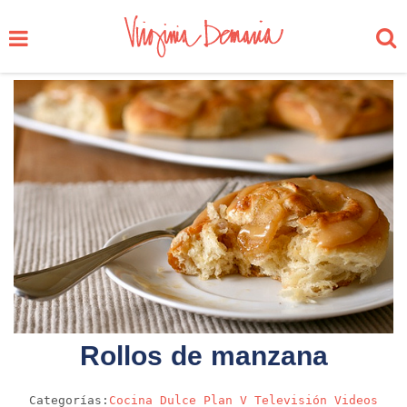
Rollos de manzana
Categorías:
Cocina
Dulce
Plan V
Televisión
Videos