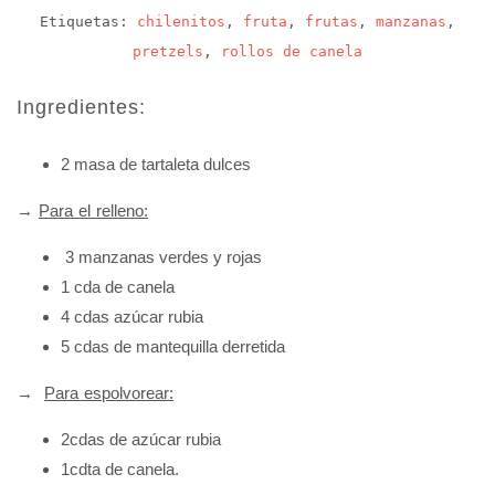
Etiquetas:
chilenitos
,
fruta
,
frutas
,
manzanas
,
pretzels
,
rollos de canela
Ingredientes:
2 masa de tartaleta dulces
→
Para el relleno:
3 manzanas verdes y rojas
1 cda de canela
4 cdas azúcar rubia
5 cdas de mantequilla derretida
→
Para espolvorear:
2cdas de azúcar rubia
1cdta de canela.