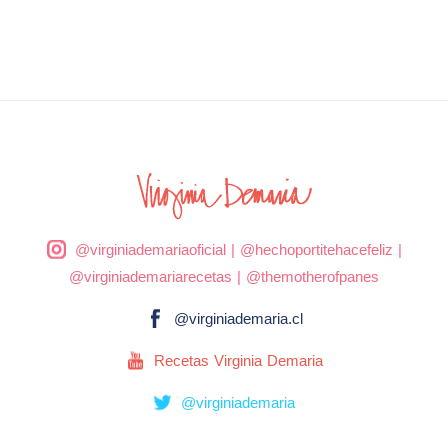
@virginiademariaoficial
|
@hechoportitehacefeliz
|
@virginiademariarecetas
|
@themotherofpanes
@virginiademaria.cl
Recetas Virginia Demaria
@virginiademaria