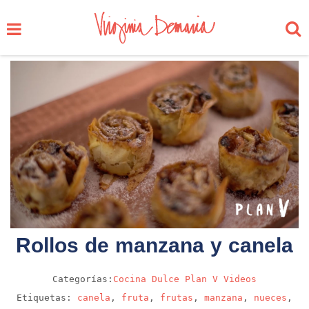
Rollos de manzana y canela
Categorías:
Cocina
Dulce
Plan V
Videos
Etiquetas:
canela
,
fruta
,
frutas
,
manzana
,
nueces
,