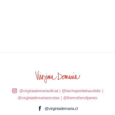
@virginiademariaoficial
|
@hechoportitehacefeliz
|
@virginiademariarecetas
|
@themotherofpanes
@virginiademaria.cl