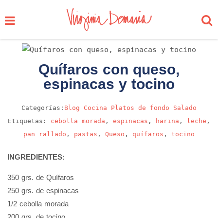
Quífaros con queso,
espinacas y tocino
Categorías:
Blog
Cocina
Platos de fondo
Salado
Etiquetas:
cebolla morada
,
espinacas
,
harina
,
leche
,
pan rallado
,
pastas
,
Queso
,
quífaros
,
tocino
INGREDIENTES:
350 grs. de Quífaros
250 grs. de espinacas
1/2 cebolla morada
200 grs. de tocino