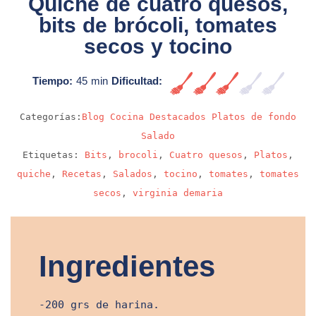
Quiche de cuatro quesos,
bits de brócoli, tomates
secos y tocino
Tiempo:
45 min
Dificultad:
Media
Categorías:
Blog
Cocina
Destacados
Platos de fondo
Salado
Etiquetas:
Bits
,
brocoli
,
Cuatro quesos
,
Platos
,
quiche
,
Recetas
,
Salados
,
tocino
,
tomates
,
tomates
secos
,
virginia demaria
Ingredientes
-200 grs de harina.