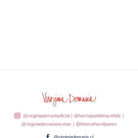
@virginiademariaoficial
|
@hechoportitehacefeliz
|
@virginiademariarecetas
|
@themotherofpanes
@virginiademaria.cl