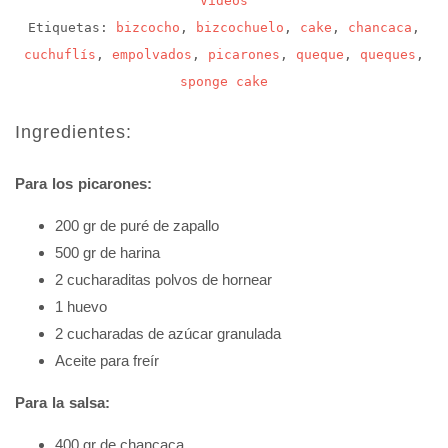
Videos
Etiquetas:
bizcocho
,
bizcochuelo
,
cake
,
chancaca
,
cuchuflís
,
empolvados
,
picarones
,
queque
,
queques
,
sponge cake
Ingredientes:
Para los picarones:
200 gr de puré de zapallo
500 gr de harina
2 cucharaditas polvos de hornear
1 huevo
2 cucharadas de azúcar granulada
Aceite para freír
Para la salsa:
400 gr de chancaca