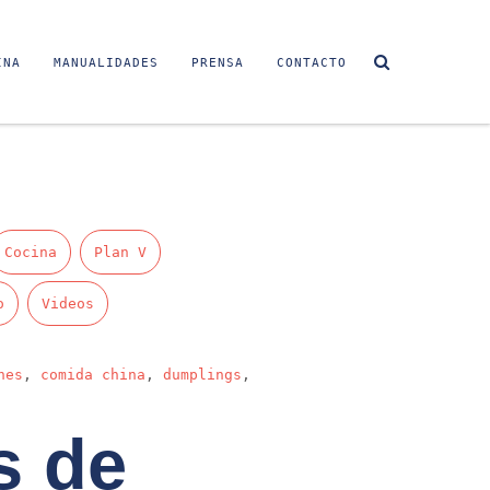
INA
MANUALIDADES
PRENSA
CONTACTO
Cocina
Plan V
o
Videos
nes
,
comida china
,
dumplings
,
s de