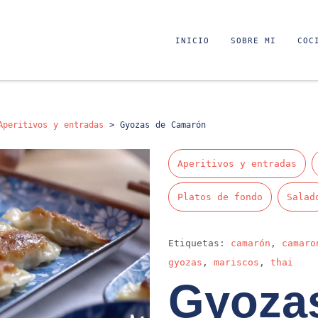
INICIO
SOBRE MI
COC
Aperitivos y entradas
>
Gyozas de Camarón
Aperitivos y entradas
Platos de fondo
Salad
Etiquetas:
camarón
,
camaro
gyozas
,
mariscos
,
thai
Gyoza