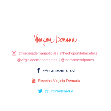
@virginiademariaoficial
|
@hechoportitehacefeliz
|
@virginiademariarecetas
|
@themotherofpanes
@virginiademaria.cl
Recetas Virginia Demaria
@virginiademaria