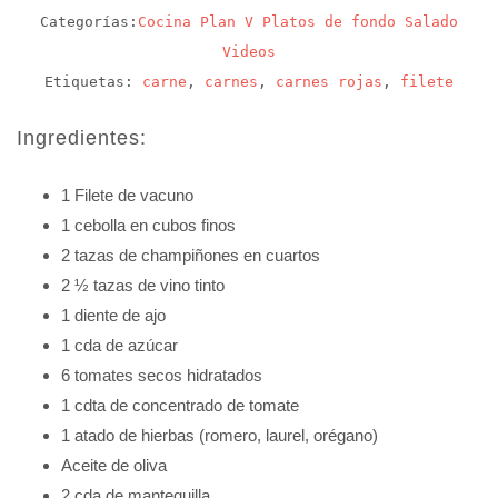
Categorías:
Cocina
Plan V
Platos de fondo
Salado
Videos
Etiquetas:
carne
,
carnes
,
carnes rojas
,
filete
Ingredientes:
1 Filete de vacuno
1 cebolla en cubos finos
2 tazas de champiñones en cuartos
2 ½ tazas de vino tinto
1 diente de ajo
1 cda de azúcar
6 tomates secos hidratados
1 cdta de concentrado de tomate
1 atado de hierbas (romero, laurel, orégano)
Aceite de oliva
2 cda de mantequilla