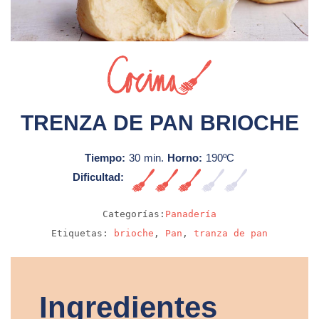
Sin video
TRENZA DE PAN BRIOCHE
Tiempo:
30 min.
Horno:
190ºC
Dificultad:
Media
Categorías:
Panadería
Etiquetas:
brioche
,
Pan
,
tranza de pan
Ingredientes