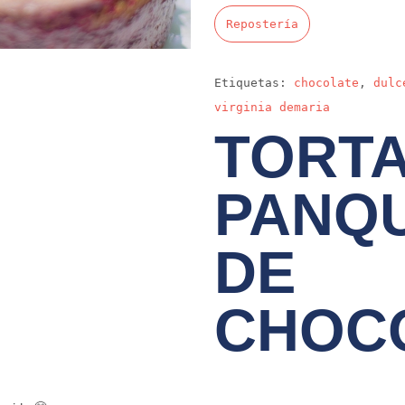
Repostería
Etiquetas:
chocolate
,
dulc
virginia demaria
TORTA
PANQ
DE
CHOC