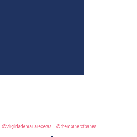
|
@virginiademariarecetas
|
@themotherofpanes