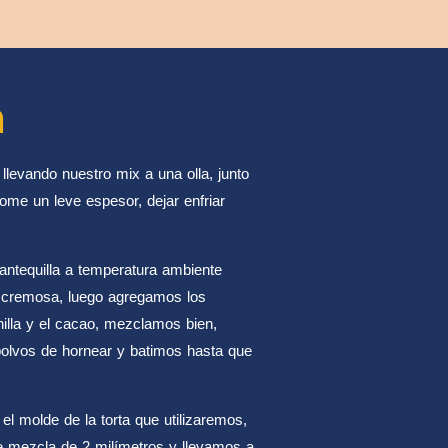
n
levando nuestro mix a una olla, junto
ome un leve espesor, dejar enfriar
ntequilla a temperatura ambiente
é cremosa, luego agregamos los
nilla y el cacao, mezclamos bien,
 polvos de hornear y batimos hasta que
l molde de la torta que utilizaremos,
 mezcla de 2 milímetros y llevamos a