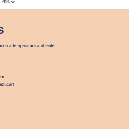
 vida 🤭
s
rina a temperatura ambiente
ear
 azúcar)