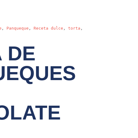
e
,
Panqueque
,
Receta dulce
,
torta
,
 DE
UEQUES
OLATE