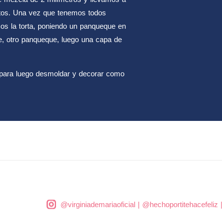
tos. Una vez que tenemos todos
os la torta, poniendo un panqueque en
e, otro panqueque, luego una capa de
o, para luego desmoldar y decorar como
@virginiademariaoficial
|
@hechoportitehacefeliz