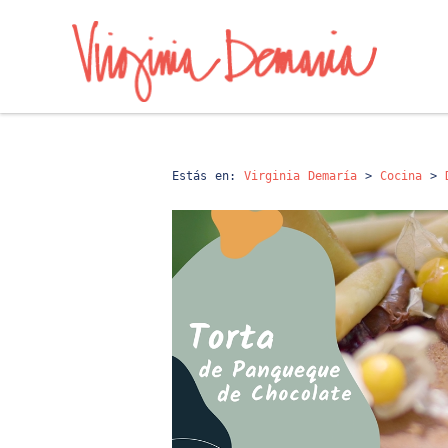
Estás en:
Virginia Demaría
>
Cocina
>