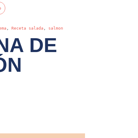
o
ema
,
Receta salada
,
salmon
NA DE
ÓN