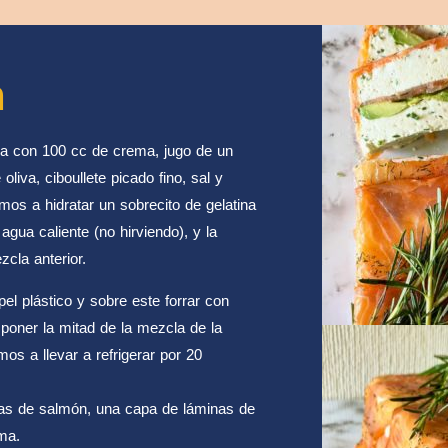
n
a con 100 cc de crema, jugo de un
liva, ciboullete picado fino, sal y
amos a hidratar un sobrecito de gelatina
gua caliente (no hirviendo), y la
cla anterior.
el plástico y sobre este forrar con
oner la mitad de la mezcla de la
s a llevar a refrigerar por 20
s de salmón, una capa de láminas de
ema.