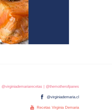
|
@virginiademariarecetas
|
@themotherofpanes
@virginiademaria.cl
Recetas Virginia Demaria