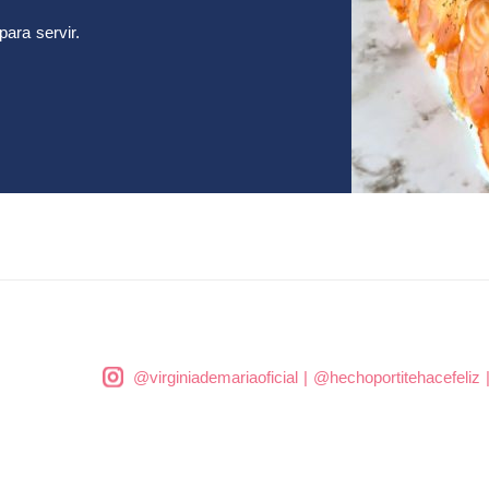
para servir.
@virginiademariaoficial
|
@hechoportitehacefeliz