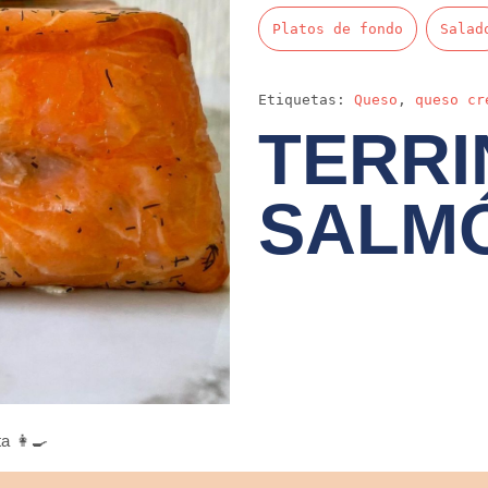
Platos de fondo
Salad
Etiquetas:
Queso
,
queso cr
TERRI
SALM
a 👩‍🍳