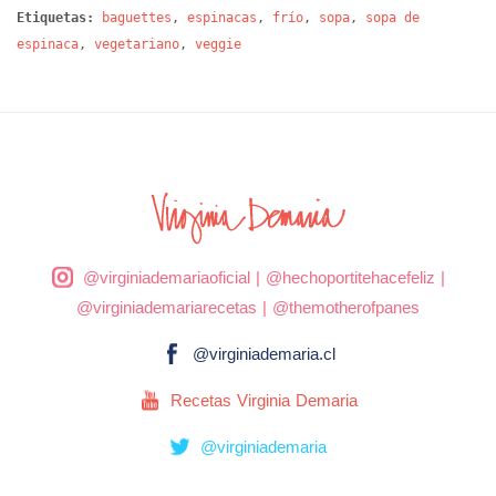
Etiquetas:
baguettes
,
espinacas
,
frío
,
sopa
,
sopa de
espinaca
,
vegetariano
,
veggie
@virginiademariaoficial
|
@hechoportitehacefeliz
|
@virginiademariarecetas
|
@themotherofpanes
@virginiademaria.cl
Recetas Virginia Demaria
@virginiademaria